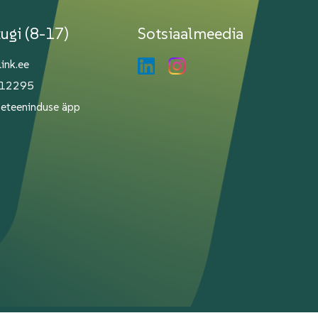
tugi (8-17)
Sotsiaalmeedia
link.ee
112295
Iseteeninduse äpp