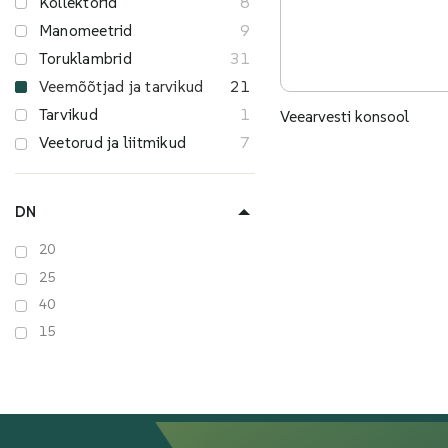
Kollektorid
8
Manomeetrid
9
Toruklambrid
31
Veemõõtjad ja tarvikud
21
Tarvikud
1
Veearvesti konsool
Veetorud ja liitmikud
7
DN
20
25
40
15