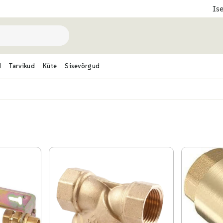
Is
d
Tarvikud
Küte
Sisevõrgud