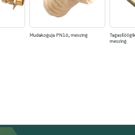
Mudakoguja PN16, messing
Tagasilöögiklapp metallsisuga,
messing