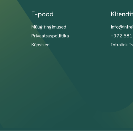
E-pood
Kliendi
Müügitingimused
info@infra
Privaatsuspoliitika
+372 58
Küpsised
Infralink 