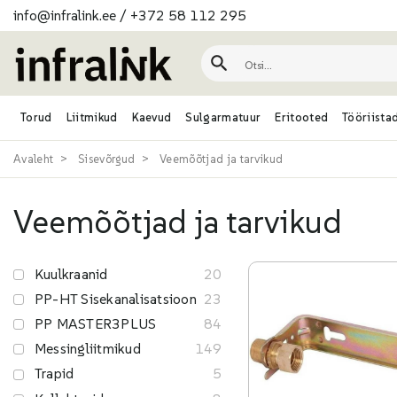
info@infralink.ee
/
+372 58 112 295
Torud
Liitmikud
Kaevud
Sulgarmatuur
Eritooted
Tööriista
Avaleht
Sisevõrgud
Veemõõtjad ja tarvikud
Veemõõtjad ja tarvikud
Kuulkraanid
20
PP-HT Sisekanalisatsioon
23
PP MASTER3PLUS
84
Messingliitmikud
149
Trapid
5