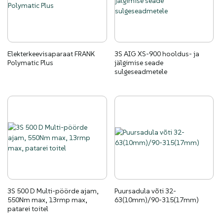
Elekterkeevisaparaat FRANK
3S AIG XS-900 hooldus- ja
Polymatic Plus
jälgimise seade
sulgeseadmetele
3S 500 D Multi-pöörde ajam,
Puursadula võti 32-
550Nm max, 13rmp max,
63(10mm)/90-315(17mm)
patarei toitel