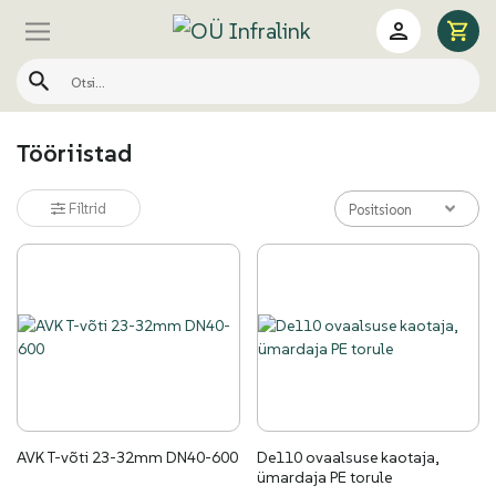
Tööriistad
Filtrid
Positsioon
AVK T-võti 23-32mm DN40-600
De110 ovaalsuse kaotaja,
ümardaja PE torule