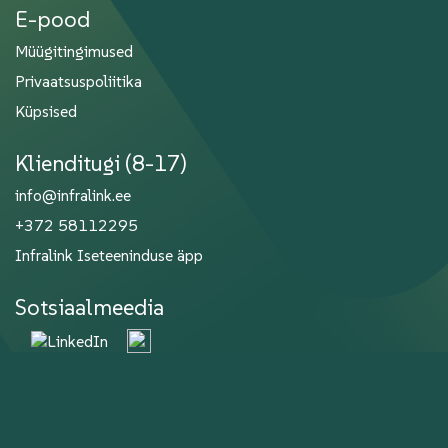
E-pood
Müügitingimused
Privaatsuspoliitika
Küpsised
Klienditugi (8-17)
info@infralink.ee
+372 58112295
Infralink Iseteeninduse äpp
Sotsiaalmeedia