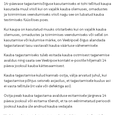
14-päevase tagastamisõiguse kasutamiseks ei tohi tellitud kaupa
kasutada muul viisil kui on vajalik kauba olemuses, omadustes
ja toimimises veendumiseks viisil nagu see on lubatud kauba
testimiseks füüsilises poes.
Kui kaupa on kasutatud muuks otstarbeks kui on vajalik kauba
olemuses, omadustes ja toimimises veendumiseks või sellel on
kasutamise või kulumise märke, on Veebipoel õigus alandada
tagastatavat tasu vastavalt kauba väärtuse vähenemisele.
Kauba tagastamiseks tuleb esitada kauba ostmisest taganemise
avaldus ning saata see Veebipoe kontakt e-postile hiljemalt 14
päeva jooksul kauba kättesaamisest.
Kauba tagastamise kulud kannab ostja, välja arvatud juhul, kui
tagastamise põhjus seisneb asjaolus, et tagastamisele kuuluv asi
ei vasta tellitule (nt vale või defektiga asi).
Ostja peab kauba tagastama avalduse esitamisele järgneva 14
päeva jooksul või esitama tõendi, et ta on eelnimetatud perioodi
jooksul kauba üle andnud kauba vedajale.