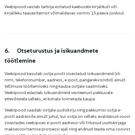
Veebipood vastab tarbija esitatud kaebusele kirjalikult või
kirjalikku taasesitamist võimaldavas vormis 15 päeva jooksul.
6.
Otseturustus ja isikuandmete
töötlemine
Veebipood kasutab ostja poolt sisestatud isikuandmeid (sh
nimi, telefoninumber, aadress, e-post, pangarekvisiidid) ainult
tellimuse töötlemiseks ning kauba ostjale saatmiseks.
Veebipood edastab isikuandmeid veoteenust pakkuvale
ettevõtetele selleks, et kohale toimetada kaupa.
Veebipood saadab ostjale uudiskirju ning pakkumisi ostja e-
posti aadressile ainult juhul, kui ostja on selleks avaldanud soovi
sisestades veebipoes e-posti aadressi või liitunud uudiskirjaga
maksesooritamise protsessi ajal ning andnud teada oma soovist