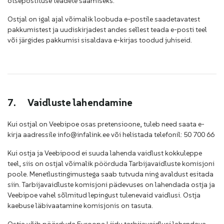
otsepostituse teadete saamiseks.
Ostjal on igal ajal võimalik loobuda e-postile saadetavatest
pakkumistest ja uudiskirjadest andes sellest teada e-posti teel
või järgides pakkumisi sisaldava e-kirjas toodud juhiseid.
7.
Vaidluste lahendamine
Kui ostjal on Veebipoe osas pretensioone, tuleb need saata e-
kirja aadressile info@infalink.ee või helistada telefonil: 50 700 66
Kui ostja ja Veebipood ei suuda lahenda vaidlust kokkuleppe
teel, siis on ostjal võimalik pöörduda Tarbijavaidluste komisjoni
poole. Menetlustingimustega saab tutvuda ning avaldust esitada
siin. Tarbijavaidluste komisjoni pädevuses on lahendada ostja ja
Veebipoe vahel sõlmitud lepingust tulenevaid vaidlusi. Ostja
kaebuse läbivaatamine komisjonis on tasuta.