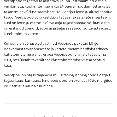
Veebipood tagastab tagastatava kauba kättesaamisel ostjale
viivitamata, kuid mitte hiljem kui 14 päeva möödumisel arvates
taganemisavalduse saamisest, kõik ostjalt lepingu alusel saadud
tasud. Veebipood võib keelduda tagasimaksete tegemisest seni,
kuni on lepingu esemeks oleva asja tagasi saanud või kuni ostja
on esitanud tõendid, et on asja tagasi saatnud, sõltuvalt sellest,
kumb toimub varem.
Kui ostja on sõnaselgelt valinud Veebipoe pakutud kõige
odavamast tavapärasest asja kättetoimetamise viisist erineva
kättetoimetamise viisi, ei pea Veebipood tarbijale tagastama
kulu, mis ületab tavapärase kättetoimetamise viisiga seotud
kulu.
Veebipoel on õigus taganeda müügitehingust ning nõuda ostjalt
tagasi kaup, kui kauba hind veebipoes on eksituse tõttu märgitud
oluliselt alla kauba turuhinna.