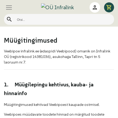
Müügitingimused
Veebipoe infralink.ee (edaspidi Veebipood) omanik on Infralink
OÜ (registrikood 14381036), asukohaga Tallinn, Tapri tn 5
laoruum nr.7.
1.
Müügilepingu kehtivus, kauba- ja
hinnainfo
Müügitingimused kehtivad Veebipoest kaupade ostmisel.
Veebipoes müüdavate toodete hinnad on märgitud toodete