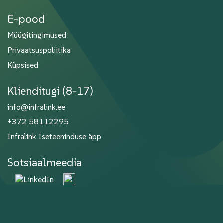
E-pood
Müügitingimused
Privaatsuspoliitika
Küpsised
Klienditugi (8-17)
info@infralink.ee
+372 58112295
Infralink Iseteeninduse äpp
Sotsiaalmeedia