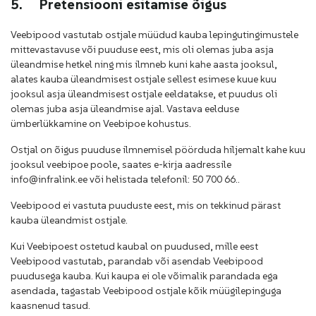
5.
Pretensiooni esitamise õigus
Veebipood vastutab ostjale müüdud kauba lepingutingimustele
mittevastavuse või puuduse eest, mis oli olemas juba asja
üleandmise hetkel ning mis ilmneb kuni kahe aasta jooksul,
alates kauba üleandmisest ostjale sellest esimese kuue kuu
jooksul asja üleandmisest ostjale eeldatakse, et puudus oli
olemas juba asja üleandmise ajal. Vastava eelduse
ümberlükkamine on Veebipoe kohustus.
Ostjal on õigus puuduse ilmnemisel pöörduda hiljemalt kahe kuu
jooksul veebipoe poole, saates e-kirja aadressile
info@infralink.ee või helistada telefonil: 50 700 66..
Veebipood ei vastuta puuduste eest, mis on tekkinud pärast
kauba üleandmist ostjale.
Kui Veebipoest ostetud kaubal on puudused, mille eest
Veebipood vastutab, parandab või asendab Veebipood
puudusega kauba. Kui kaupa ei ole võimalik parandada ega
asendada, tagastab Veebipood ostjale kõik müügilepinguga
kaasnenud tasud.