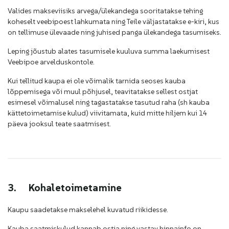
Valides makseviisiks arvega/ülekandega sooritatakse tehing
koheselt veebipoest lahkumata ning Teile väljastatakse e-kiri, kus
on tellimuse ülevaade ning juhised panga ülekandega tasumiseks.
Leping jõustub alates tasumisele kuuluva summa laekumisest
Veebipoe arvelduskontole.
Kui tellitud kaupa ei ole võimalik tarnida seoses kauba
lõppemisega või muul põhjusel, teavitatakse sellest ostjat
esimesel võimalusel ning tagastatakse tasutud raha (sh kauba
kättetoimetamise kulud) viivitamata, kuid mitte hiljem kui 14
päeva jooksul teate saatmisest.
3.
Kohaletoimetamine
Kaupu saadetakse makselehel kuvatud riikidesse.
Kauba saatmiskulud kannab ostja ning vastav hinnainfo on