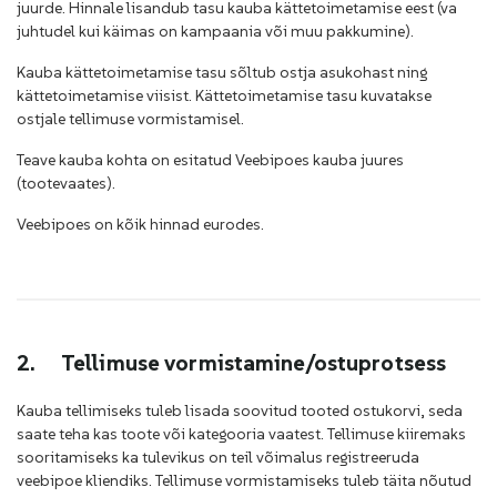
juurde. Hinnale lisandub tasu kauba kättetoimetamise eest (va
juhtudel kui käimas on kampaania või muu pakkumine).
Kauba kättetoimetamise tasu sõltub ostja asukohast ning
kättetoimetamise viisist. Kättetoimetamise tasu kuvatakse
ostjale tellimuse vormistamisel.
Teave kauba kohta on esitatud Veebipoes kauba juures
(tootevaates).
Veebipoes on kõik hinnad eurodes.
2.
Tellimuse vormistamine/ostuprotsess
Kauba tellimiseks tuleb lisada soovitud tooted ostukorvi, seda
saate teha kas toote või kategooria vaatest. Tellimuse kiiremaks
sooritamiseks ka tulevikus on teil võimalus registreeruda
veebipoe kliendiks. Tellimuse vormistamiseks tuleb täita nõutud