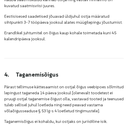
kuvatud saatmisviisi juures.
Eestisisesed saadetised jõuavad üldjuhul ostja määratud
sihtpunkti 3-7 tööpäeva jooksul alates müügilepingu jõustumist.
Erandlikel juhtumitel on õigus kaup kohale toimetada kuni 45
kalendripäeva jooksul.
4.
Taganemisõigus
Pärast tellimuse kättesaamist on ostjal õigus veebipoes sõlmitud
lepingust taganeda 14 päeva jooksul
[olenevalt toodetest ei
pruugi ostjal taganemise õigust olla, vastavad tooted ja teenused
tuleb sellisel juhul loetleda ning need peavad vastama
võlaõigusseaduse § 53 lg-s 4 loetletud tingimustele]
.
Taganemisõigus ei kohaldu, kui ostjaks on juriidiline isik.