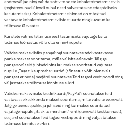
andmeväljad ning valida sobiv toodete kohaletoimetamise viis
(registreerunud kliendi puhul need salvestatakse edaspidiseks
kasutamiseks). Kohaletoimetamise hinnad on märgitud
vastavate kohaletoimetamisviiside juurde ning kuvatud ka
tellimuse ülevaates.
Kui olete valmis tellimuse eest tasumiseks vajutage
Esita
tellimus
(sõnastus võib olla erinev) nupule.
Valides makseviisiks pangalingi suunatakse teid vastavasse
panka makset sooritama, mille valisite eelnevalt. Jälgige
pangapoolseid juhiseid ning kui makse sooritatud vajutage
nupule „Tagasi kaupmehe juurde“ (sõnastus võib olenevalt
pangast erineda) seejärel suunatakse Teid tagasi veebipoodi ning
väljastatakse tellimuse kinnituse e-kiri.
Valides makseviisiks krediitkaardi/PayPal’i suunatakse teid
vastavasse keskkonda makset sooritama, mille valisite eelnevalt.
Jälgige teenusepakkuja juhiseid ning kui makse sooritatud
vajutage nupule „Back to merchant“ vmt (olenevalt keskkonnast),
seejärel suunatakse Teid tagasi veebipoodi ning väljastatakse
tellimuse kinnituse e-kiri.