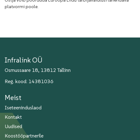
Ostja võib pöörduda Euroopa Liidu tarbijavaidlusi lahendava
platvormi poole.
Infralink OÜ
Osmussaare 18, 13812 Tallinn
Reg. kood: 14381036
Meist
Iseteeninduslaod
Kontakt
Uudised
Koostööpartnerile