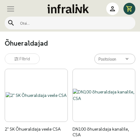
Õhueraldajad
Filtrid
Positsioon
2" SK Õhueraldaja veele CSA
DN100 õhueraldaja kanalile,
CSA