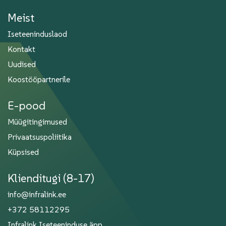
Meist
Iseteeninduslaod
Kontakt
Uudised
Koostööpartnerile
E-pood
Müügitingimused
Privaatsuspoliitika
Küpsised
Klienditugi (8-17)
info@infralink.ee
+372 58112295
Infralink Iseteeninduse äpp