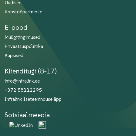
Uudised
Koostööpartnerile
E-pood
Müügitingimused
Privaatsuspoliitika
Küpsised
Klienditugi (8-17)
info@infralink.ee
+372 58112295
Infralink Iseteeninduse äpp
Sotsiaalmeedia