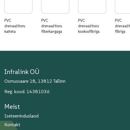
PVC
PVC
PVC
PVC
drenaažitoru
drenaažitoru
drenaažitoru
drenaaži
katteta
filterkangaga
kookosfiltriga
filtriga
Infralink OÜ
Osmussaare 18, 13812 Tallinn
Reg. kood: 14381036
Meist
Iseteeninduslaod
Kontakt