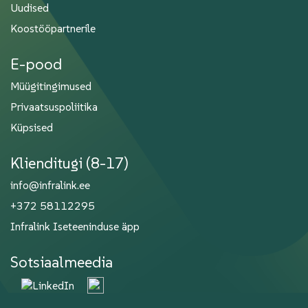
Uudised
Koostööpartnerile
E-pood
Müügitingimused
Privaatsuspoliitika
Küpsised
Klienditugi (8-17)
info@infralink.ee
+372 58112295
Infralink Iseteeninduse äpp
Sotsiaalmeedia