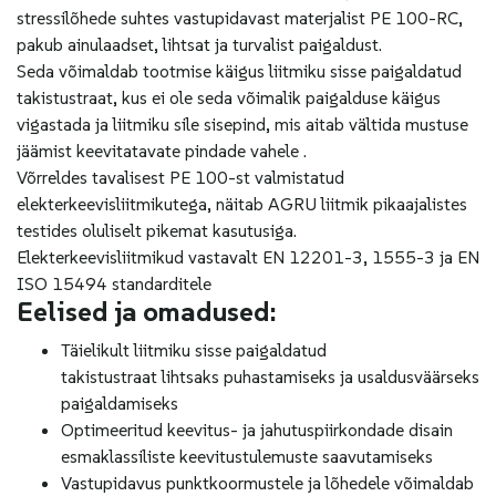
stressilõhede suhtes vastupidavast materjalist PE 100-RC,
pakub ainulaadset, lihtsat ja turvalist paigaldust.
Seda võimaldab tootmise käigus liitmiku sisse paigaldatud
takistustraat, kus ei ole seda võimalik paigalduse käigus
vigastada ja liitmiku sile sisepind, mis aitab vältida mustuse
jäämist keevitatavate pindade vahele .
Võrreldes tavalisest PE 100-st valmistatud
elekterkeevisliitmikutega, näitab AGRU liitmik pikaajalistes
testides oluliselt pikemat kasutusiga.
Elekterkeevisliitmikud vastavalt EN 12201-3, 1555-3 ja EN
ISO 15494 standarditele
Eelised ja omadused:
Täielikult liitmiku sisse paigaldatud
takistustraat lihtsaks puhastamiseks ja usaldusväärseks
paigaldamiseks
Optimeeritud keevitus- ja jahutuspiirkondade disain
esmaklassiliste keevitustulemuste saavutamiseks
Vastupidavus punktkoormustele ja lõhedele võimaldab