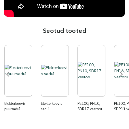
Seotud tooted
Elekterkeevis
Elekterkeevis
PE100, PN10,
PE100, PN16,
puursadul
sadul
SDR17 veetoru
SDR11 v