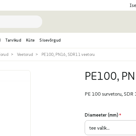
Is
d
Tarvikud
Küte
Sisevõrgud
Torud
Veetorud
PE100, PN16, SDR11 veetoru
PE100, PN
PE 100 survetoru, SDR 1
Diameeter (mm)