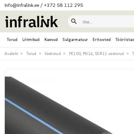
info@infralink.ee
/
+372 58 112 295
Torud
Liitmikud
Kaevud
Sulgarmatuur
Eritooted
Tööriista
Avaleht
Torud
Veetorud
PE100, PN16, SDR11 veetorud