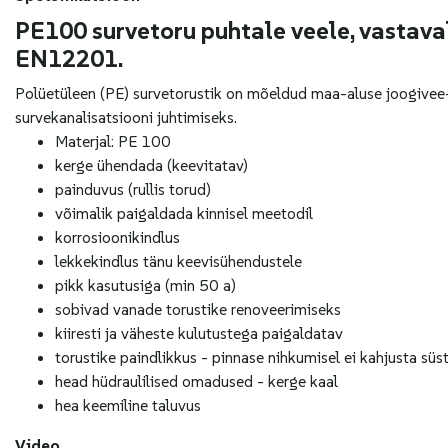
PE100 survetoru puhtale veele, vastava
EN12201.
Polüetüleen (PE) survetorustik on mõeldud maa-aluse joogivee-
survekanalisatsiooni juhtimiseks.
Materjal: PE 100
kerge ühendada (keevitatav)
painduvus (rullis torud)
võimalik paigaldada kinnisel meetodil
korrosioonikindlus
lekkekindlus tänu keevisühendustele
pikk kasutusiga (min 50 a)
sobivad vanade torustike renoveerimiseks
kiiresti ja väheste kulutustega paigaldatav
torustike paindlikkus - pinnase nihkumisel ei kahjusta sü
head hüdraulilised omadused - kerge kaal
hea keemiline taluvus
Video