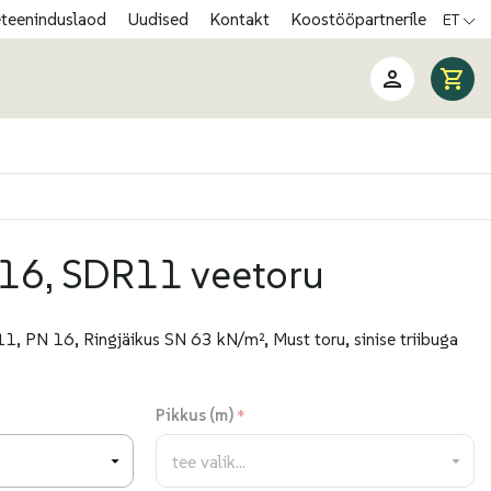
eteeninduslaod
Uudised
Kontakt
Koostööpartnerile
ET
16, SDR11 veetoru
1, PN 16, Ringjäikus SN 63 kN/m², Must toru, sinise triibuga
Pikkus (m)