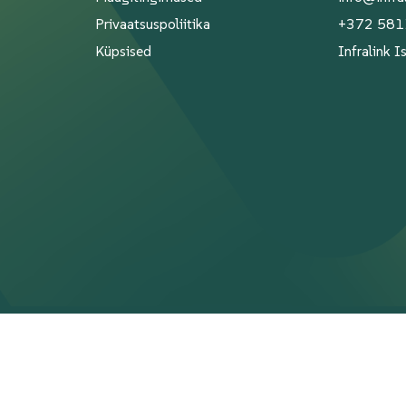
Privaatsuspoliitika
+372 58
Küpsised
Infralink 