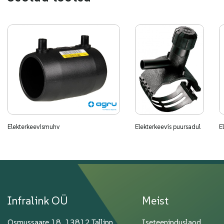
Elekterkeevismuhv
Elekterkeevis puursadul
Infralink OÜ
Meist
Osmussaare 18, 13812 Tallinn
Iseteeninduslaod