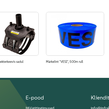
Elekterkeevis sadul
Märkelint "VESI", 500m rull
E-pood
Kliendi
Müügitingimused
info@infra