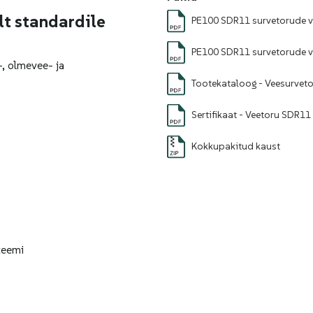
lt standardile
PE100 SDR11 survetorude 
PE100 SDR11 survetorude 
, olmevee- ja
Tootekataloog - Veesurveto
Sertifikaat - Veetoru SDR
Kokkupakitud kaust
steemi