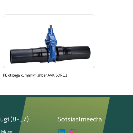
PE otstega kummikiilsiiber AVK SDR11
tugi (8-17)
Sotsiaalmeedia
link.ee