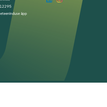
112295
Iseteeninduse äpp