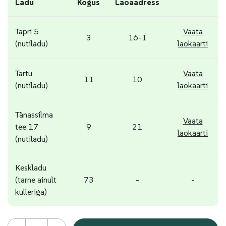
Ladu
Kogus
Laoaadress
Tapri 5
Vaata
3
16-1
(nutiladu)
laokaarti
Tartu
Vaata
11
10
(nutiladu)
laokaarti
Tänassilma
Vaata
tee 17
9
21
laokaarti
(nutiladu)
Keskladu
(tarne ainult
73
-
-
kulleriga)