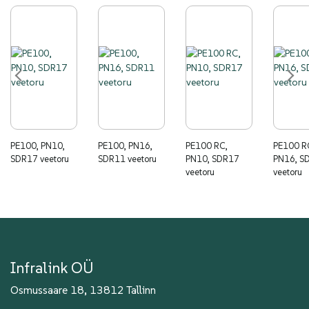
PE100, PN10,
PE100, PN16,
PE100 RC,
PE100 RC,
SDR17 veetoru
SDR11 veetoru
PN10, SDR17
PN16, S
veetoru
veetoru
Infralink OÜ
Osmussaare 18, 13812 Tallinn