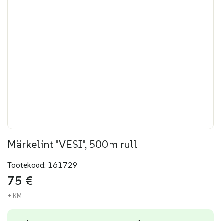
Märkelint "VESI", 500m rull
Tootekood:
161729
75
€
+ KM