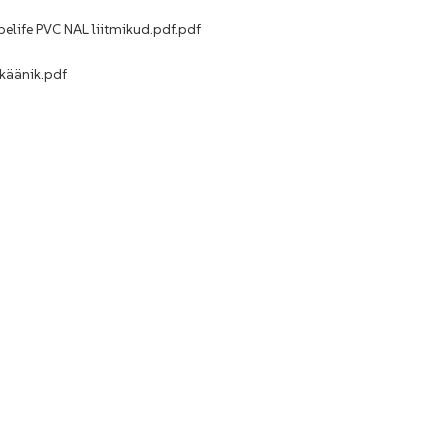
pelife PVC NAL liitmikud.pdf.pdf
äänik.pdf