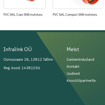
PVC NAL Coex SN8 muhvtoru
PVC NAL Compact SN8 muhvtoru
Infralink OÜ
Meist
Osmussaare 18, 13812 Tallinn
Iseteeninduslaod
Kontakt
Reg. kood: 14381036
Uudised
Koostööpartnerile