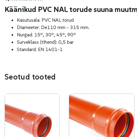
Käänikud PVC NAL torude suuna muutm
Kasutusala: PVC NAL torud
Diameeter: De110 mm - 315 mm.
Nurgad: 15º, 30º, 45º, 90º
Surveklass (tihend): 0,5 bar
Standard: EN 1401-1
Seotud tooted