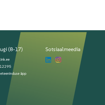
tugi (8-17)
Sotsiaalmeedia
link.ee
112295
Iseteeninduse äpp