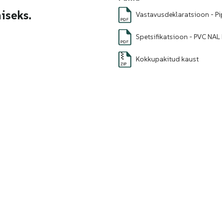
iseks.
Vastavusdeklaratsioon - Pi
Spetsifikatsioon - PVC NAL k
Kokkupakitud kaust