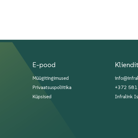
E-pood
Kliendi
Müügitingimused
info@infra
Privaatsuspoliitika
+372 58
Küpsised
Infralink 