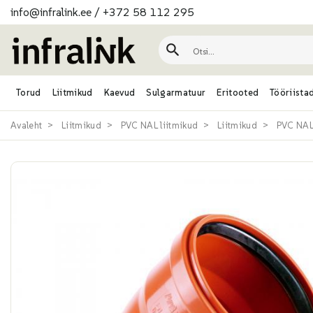
info@infralink.ee
/
+372 58 112 295
Torud
Liitmikud
Kaevud
Sulgarmatuur
Eritooted
Tööriista
Avaleht
Liitmikud
PVC NAL liitmikud
Liitmikud
PVC NAL 