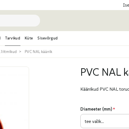
Is
d
Tarvikud
Küte
Sisevõrgud
liitmikud
PVC NAL käänik
PVC NAL k
Käänikud PVC NAL torud
Diameeter (mm)