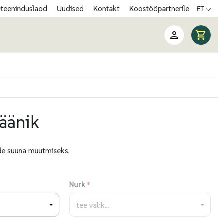
eteeninduslaod
Uudised
Kontakt
Koostööpartnerile
ET
äänik
e suuna muutmiseks.
Nurk